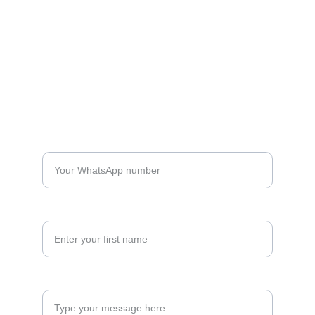
info@dralips.com
+506-8301-8383
+506-8302-8383
WhatsApp*
Your full name*
How can we help you?*