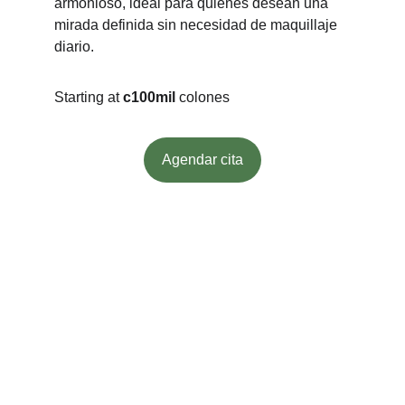
armonioso, ideal para quienes desean una 
mirada definida sin necesidad de maquillaje 
diario.
Starting at 
c100mil
 colones
Agendar cita
Beauty
Expert lips design and rejuvenation in 
Escazu, San Jose Costa Rica.