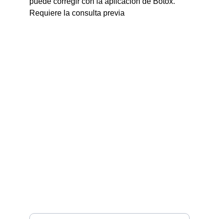
puede corregir con la aplicación de Botox. 
Requiere la consulta previa
Beauty
Expert lips design and rejuvenation in 
Escazu, San Jose Costa Rica.
info@dralips.com
+506-8301-8383
+506-8302-8383
WhatsApp*