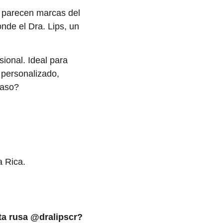
a parecen marcas del 
nde el Dra. Lips, un 
ional. Ideal para 
 personalizado, 
paso?
a Rica.
ta rusa @dralipscr?