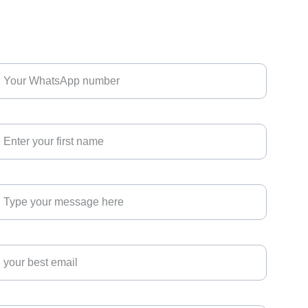
hatsApp*
our full name*
ow can we help you?*
mail
ountry where you from